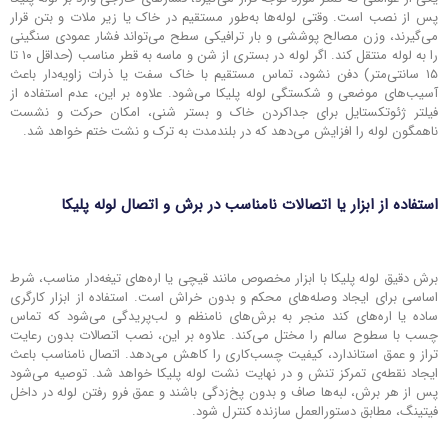
پس از نصب است. وقتی لوله‌ها به‌طور مستقیم در خاک یا زیر ملات و بتن قرار
می‌گیرند، وزن مصالح پوششی و بار ترافیکی سطح می‌تواند فشار عمودی سنگینی
را به لوله منتقل کند. اگر لوله در بستری از شن و ماسه به قطر مناسب (حداقل ۱۰ تا
۱۵ سانتی‌متر) دفن نشود، تماس مستقیم با خاک سفت یا ذرات زاویه‌دار باعث
آسیب‌های موضعی و شکستگی لوله پلیکا می‌شود. علاوه بر این، عدم استفاده از
فیلتر ژئوتکستایل برای جداکردن خاک و بستر شنی، امکان حرکت و نشست
ناهمگون لوله را افزایش می‌دهد که در بلندمدت به ترک و نشت ختم خواهد شد.
استفاده از ابزار یا اتصالات نامناسب در برش و اتصال لوله پلیکا
برش دقیق لوله پلیکا با ابزار مخصوص مانند قیچی یا اره‌های تیغه‌دار مناسب، شرط
اساسی برای ایجاد وصله‌های محکم و بدون خراش است. استفاده از ابزار کارگری
ساده یا اره‌های کند منجر به برش‌های نامنظم و لب‌پریدگی می‌شود که تماس
چسب با سطوح سالم را مختل می‌کند. علاوه بر این، نصب اتصالات بدون رعایت
تراز و عمق استاندارد، کیفیت چسب‌کاری را کاهش می‌دهد. اتصال نامناسب باعث
ایجاد نقطه‌ی تمرکز تنش و در نهایت نشت لوله پلیکا خواهد شد. توصیه می‌شود
پس از هر برش، لبه‌ها صاف و بدون پخ‌زدگی باشند و عمق فرو رفتن لوله در داخل
فیتینگ، مطابق دستورالعمل سازنده کنترل شود.