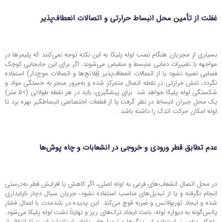
غفلت از تأمین محل انبساط حرارتی و اتصالات انعطاف‌پذیر
بسیاری از مجریان هنگام نصب لوله پلیکا به این نکته توجه نمی‌کنند که پلیمرها در
مواجهه با تغییرات دمایی منبسط و منقبض می‌شوند. اگر برای این جابجایی کوچک
فضایی تعبیه نشود یا از اتصالات انعطاف‌پذیر (فِلانج‌ها و اتصالات موج‌دار) استفاده
نگردد، تنش حرارتی در نقطه اتصال متمرکز شده و به‌مرور منجر به خستگی مواد و
شکستگی لوله پلیکا خواهد شد. برای پیشگیری، باید در هر نقطه طولانی (>۵ متر)
یک محل جبران انبساط در نظر گرفت یا از قطعات اختصاصی انبساطگیر بهره برد تا
لوله امکان حرکت اندک را داشته باشد.
عدم تطابق قطر ورودی و خروجی در انشعابات و چاه ‌پوش‌ها
در محل اتصال انشعاب‌های فرعی به لوله اصلی، اگر کاهش یا افزایش قطر به‌درستی
انجام نگرفته و یا از تبدیل‌های مناسب استفاده نشود، جریان سیال دچار ناپایداری
شده و ایجاد توربولانس و ضربه قوچ می‌کند. این پدیده در بلندمدت با اعمال فشار
پالس‌گونه به دیواره لوله، باعث ایجاد ترک‌های ریز و نهایتاً نشت لوله پلیکا می‌شود.
راهکار مناسب، استفاده از رینگ‌ها و تبدیل‌های پله‌ای استاندارد است تا انتقال از