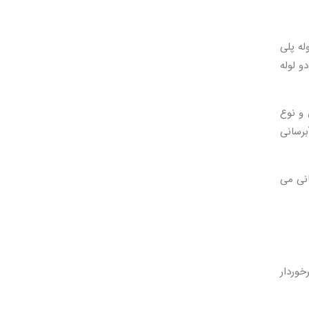
له پلی
و لوله
 و نوع
برسانی
انی می
خوردار