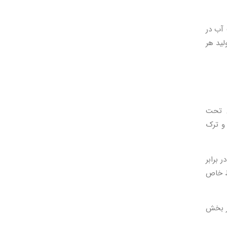
 آب در
لید هر
ی تحت
لی و ترک
اومت در برابر
یط خاص
در بخش