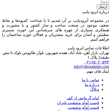
ال
ره ابرود پایپ
جموعه آبرودپایپ بر آن شدیم تا با شناخت کمبودها و نقاط
 موجود در صنعت ساخت و ساز کشور و با مشورت و
کری بسیاری از چهره های سرشناس این حوزه، مسیری
ن و آسان برای خرید مشتریان و فعالان حوزه ساختمان را
م کنیم.
عات تماس ابرود پایپ
تهران، بازار آهن، شاد آباد، هفده شهریور، بلوار طاووس بلوک b نبش
ک 1
۰۲۱۶۵۰۲۰
info@abroudpipe
 های مهم
تماس با ما
درباره ما
وبلاگ
لوله گرمایش از کف
قیمت لوله پوشفیت پلیران
قیمت لوله پوشفیت