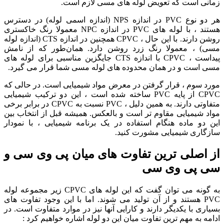
ی است که تعویض لوله‌ های مسی لازم است.
هر دو نوع PVC در اندازه NPS (اندازه اسمی لوله) در دسترس
هستند ، با لوله‌ های PVC در اندازه NPC معمولا رنگ خاکستری
روشن دارند. با این حال ، CPVC همچنین در اندازه CTS (اندازه لوله
) ، معمولا رنگ زرد روشن دارد. همان‌طور که از نامش
پیداست ، CPVC با اندازه CTS جایگزین مناسبی برای لوله‌ های
است و در همان محدوده‌ های لوله مسی شما قرار می‌ گیرد.
 سوم ، قرار گرفتن در معرض مواد شیمیایی است. در حالی که
CPVC از پایه PVC ساخته شده است ، این دو ترکیب شیمیایی
متفاوتی دارند. به همین دلیل ، PVC نسبت به CPVC در برابر برخی
 شیمیایی مقاوم‌ تر است و بالعکس. همیشه قبل از انتخاب بین
دو ماده هنگام استفاده در یک برنامه شیمیایی ، با نمودار
اری شیمیایی مشورت کنید.
اصلی ترین تفاوت های میان پی وی سی و
 پی وی سی
به گونه می توان گفت که این لوله های CPVC زیر مجموعه لوله
PVC هستند و از آن تولید می شوند. اما با این وجود تفاوت های
ری با یکدیگر دارند و کارایی آنها نیز در موارد متفاوت است. در
ه به مهم ترین تفاوت میان این دو لوله اشاره خواهیم کرد :