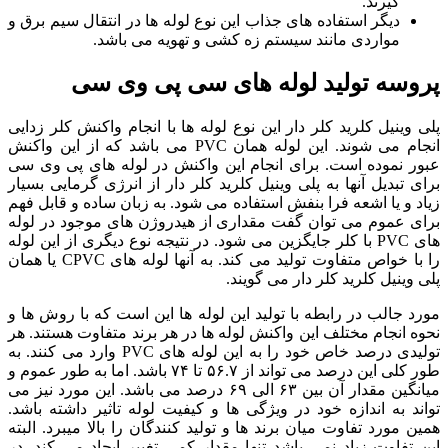
گیرند.
دیگر استفاده های جذاب این نوع لوله ها در انتقال سیم برق و
مواردی مانند سیستم زه کشی و تهویه می باشد.
سه تولید لوله های سی پی وی سی
وینیل کلرید کلر دار این نوع لوله ها با انجام واکنش کلر زدایی
انجام می شوند. این لوله همان PVC می باشد که از این واکنش
 نموده است. برای انجام این واکنش در لوله های پی وی سی
 تبدیل آنها به پلی وینیل کلرید کلر دار از انرژی گرمایی بسیار
 و یا اشعه فرا بنفش استفاده می شود. به زبان ساده و قابل فهم
 عموم می توان گفت مقداری از هیدروژن های موجود در لوله
های PVC با کلر جایگزین می شود. در نتیجه نوع دیگری از این لوله
را با خواص متفاوت تولید می کند. به آنها لوله های CPVC یا همان
وینیل کلرید کلر دار می گویند.
 جالب در رابطه با تولید این لوله ها این است که با روش ها و
 انجام مختلف این واکنش لوله ها در هر برند متفاوت هستند. هر
تولیدی درصد خاص خود را به این لوله های PVC وارد می کنند. به
طور کلی این درصد می تواند از ۵۶.۷ تا ۷۴ باشد. اما به طور عموم و
میانگین مقدار آن بین ۶۳ الی ۶۹ درصد می باشد. این مورد نیز می
د به اندازه خود در ویژگی ها و کیفیت لوله تاثیر داشته باشد.
 مورد تفاوت میان برند ها و تولید کنندگان را بالا میبرد. البته
تفاوت زیاد نمی باشد تنها مقدار کمی تغییر ایجاد می کند. در