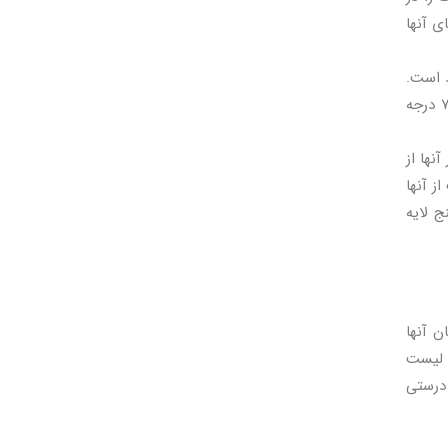
ه های آنها
د است.
دلیل این تفاوت در این نوع وجود پیوندهای طولی در اجزای تشکیل دهنده آن می باشد و از آنها می توان برای آب تا دمای ۷۰ درجه
نها از
ز آنها
ج لایه
ن آنها
ر لیست
 درستی