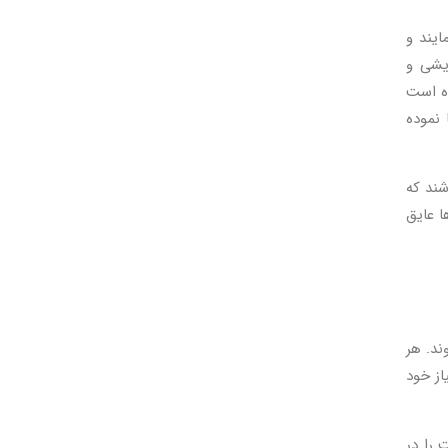
ایند و
ایشی و
ده است
 نموده
شند که
ا عایق
ند. هر
از خود
 را در