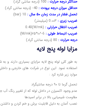
حداکثر درجه حرارت :
100 (درجه سانتی گراد)
حداقل میزان درجه برودت :
40- (درجه سانتی گراد)
تحمل فشار در مدت زمان ۵۰ سال :
10 (bar)
ضریب زبری :
0.۰۰۳ (میلیمتر)
ضریب انتقال حرارتی :
(W/mk)0.40
ضریب انبساط طولی :
6-^۱۰*۲۵(M/mk)
درجه حرارت :
80 (درجه سانتی گراد)
مزایا لوله پنج لایه
به طور کلی لوله پنج لایه مزایای بسیاری دارند و به
استفاده نمود. این نوع در شرکت های خارجی و داخلی 
موارد زیر شاره کرد :
تحمل گرما تا ۹۰ درجه سانتیگراد
عدم وجود اکسیژن در داخل لوله که از تغییر رنگ آب جل
مقاومت شیمیایی بالا در برابر اسیدها
نصب آسان به دلیل قابلیت برش و خم کردن و داشتن ا