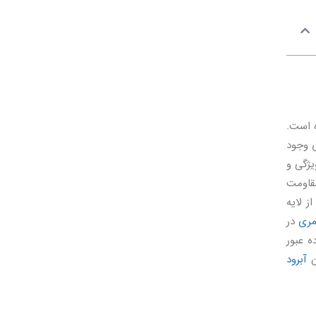
ه است.
ی وجود
یژگی و
قاومت
ز لایه
مری
در
ه عبور
ن
آبرود