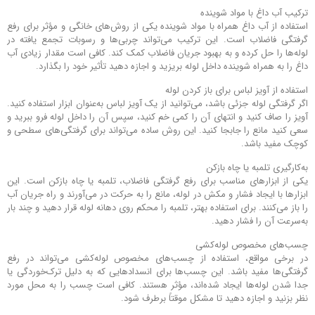
ترکیب آب داغ با مواد شوینده
استفاده از آب داغ همراه با مواد شوینده یکی از روش‌های خانگی و مؤثر برای رفع
گرفتگی فاضلاب است. این ترکیب می‌تواند چربی‌ها و رسوبات تجمع یافته در
لوله‌ها را حل کرده و به بهبود جریان فاضلاب کمک کند. کافی است مقدار زیادی آب
داغ را به همراه شوینده داخل لوله بریزید و اجازه دهید تأثیر خود را بگذارد.
استفاده از آویز لباس برای باز کردن لوله
اگر گرفتگی لوله جزئی باشد، می‌توانید از یک آویز لباس به‌عنوان ابزار استفاده کنید.
آویز را صاف کنید و انتهای آن را کمی خم کنید، سپس آن را داخل لوله فرو ببرید و
سعی کنید مانع را جابجا کنید. این روش ساده می‌تواند برای گرفتگی‌های سطحی و
کوچک مفید باشد.
به‌کارگیری تلمبه یا چاه بازکن
یکی از ابزارهای مناسب برای رفع گرفتگی فاضلاب، تلمبه یا چاه بازکن است. این
ابزارها با ایجاد فشار و مکش در لوله، مانع را به حرکت در می‌آورند و راه جریان آب
را باز می‌کنند. برای استفاده بهتر، تلمبه را محکم روی دهانه لوله قرار دهید و چند بار
به‌سرعت آن را فشار دهید.
چسب‌های مخصوص لوله‌کشی
در برخی مواقع، استفاده از چسب‌های مخصوص لوله‌کشی می‌تواند در رفع
گرفتگی‌ها مفید باشد. این چسب‌ها برای انسدادهایی که به دلیل ترک‌خوردگی یا
جدا شدن لوله‌ها ایجاد شده‌اند، مؤثر هستند. کافی است چسب را به محل مورد
نظر بزنید و اجازه دهید تا مشکل موقتاً برطرف شود.